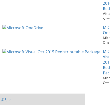
201
Red
Vis
ケー
に不
Mic
ーネ
One
Micr
One
イル
Mic
Vis
201
Red
Pac
Micr
C++
可能
シス
マン
より ›
まし