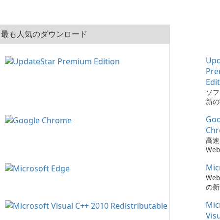
最も人気のダウンロード
Upd
Pr
Edi
ソフ
新の
とは、
Goo
Pre
でか
Ch
簡単
高速
た。
We
Mic
We
の新
Mic
Vis