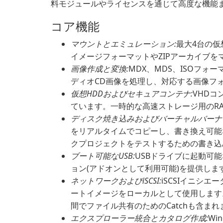
料モジュールやライセンスを通じて高度な機能
コア機能
マウントとエミュレーション:
最大4台の仮
イメージフォーマットやZIPアーカイブ
画像作成と変換:
MDX、MDS、ISOフ
ディオCD画像を処理し、対応する画像フ
仮想HDDおよびセキュアコンテナ:
VHDコン
ています。一時的な高速ストレージ用のR
ディスク焼き込みおよびバーチャルバーナ
をリアルタイムでコピーし、書き換え可能
クプロジェクトをテストするための書き込
ブート可能なUSB:
USBドライブに起動可
ョン(アドオンとして利用可能)を提供しま
ネットワークおよびiSCSI:
iSCSIイニシ
ートイメージをローカルとして使用します。ロ
間でファイル共有のためのCatchも含まれ
エクスプローラー統合とカタログ作成:
Wi