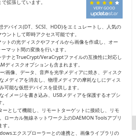
まで拡張しています。
VERY GOOD
想デバイス(DT、SCSI、HDD)をエミュレートし、人気の
をマウントして即時アクセス可能です。
ォーマットの光ディスクやファイルから画像を作成し、オー
ォーマット間の変換を行います。
テナとTrueCrypt/VeraCryptファイルの互換性に対応し
AMディスクオプションも含まれます。
ー:
画像、データ、音声を光学メディアに焼き、ディスク
なメディアを消去し、物理メディアの摩耗なしにディス
み可能な仮想デバイスを提供します。
能なイメージを書き込み、USBメディアを保護するオプシ
す。
エーターとして機能し、リモートターゲットに接続し、リモ
ーカル無線ネットワーク上のDAEMON Toolsアプリ
ます。
ndowsエクスプローラーとの連携と、画像ライブラリの