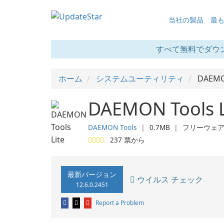
当社の製品
最
すべて無料でダウ
ホーム
システムユーティリティ
DAEMON
DAEMON Tools L
DAEMON Tools
❘
0.7MB
❘
フリーウェ
237
票から
最新バージョン
ウイルス チェック
12.6.0.2451
Report a Problem