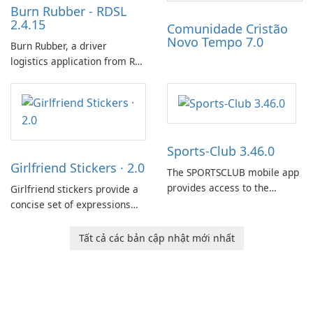
Burn Rubber - RDSL
2.4.15
Comunidade Cristão
Novo Tempo 7.0
Burn Rubber, a driver
logistics application from Rail
Delivery Services, is designed
to streamline communication
between drivers and
dispatchers, focusing on
efficient information sharing
Sports-Club 3.46.0
to support day-to-day
Girlfriend Stickers · 2.0
coordination and operations.
The SPORTSCLUB mobile app
provides access to the
Girlfriend stickers provide a
SPORTSCLUB fitness studio
concise set of expressions
from a smartphone, focusing
for daily chat on iPhone, iPad,
on scheduling, data tracking,
and other Apple devices. The
Tất cả các bản cập nhật mới nhất
and training support. It aims
collection centers on girly
to streamline daily workouts
imagery designed to
and trainer collaboration.
accompany conversations
with a lighthearted tone.