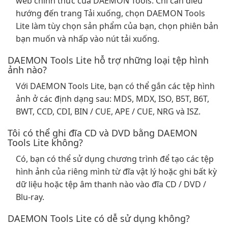
web chính thức của DAEMON Tools. Chỉ cần điều
hướng đến trang Tải xuống, chọn DAEMON Tools
Lite làm tùy chọn sản phẩm của bạn, chọn phiên bản
bạn muốn và nhấp vào nút tải xuống.
DAEMON Tools Lite hỗ trợ những loại tệp hình
ảnh nào?
Với DAEMON Tools Lite, bạn có thể gắn các tệp hình
ảnh ở các định dạng sau: MDS, MDX, ISO, B5T, B6T,
BWT, CCD, CDI, BIN / CUE, APE / CUE, NRG và ISZ.
Tôi có thể ghi đĩa CD và DVD bằng DAEMON
Tools Lite không?
Có, bạn có thể sử dụng chương trình để tạo các tệp
hình ảnh của riêng mình từ đĩa vật lý hoặc ghi bất kỳ
dữ liệu hoặc tệp âm thanh nào vào đĩa CD / DVD /
Blu-ray.
DAEMON Tools Lite có dễ sử dụng không?