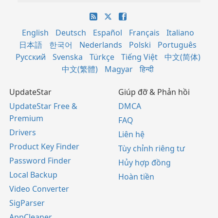
English
Deutsch
Español
Français
Italiano
日本語
한국어
Nederlands
Polski
Português
Русский
Svenska
Türkçe
Tiếng Việt
中文(简体)
中文(繁體)
Magyar
हिन्दी
UpdateStar
Giúp đỡ & Phản hồi
UpdateStar Free &
DMCA
Premium
FAQ
Drivers
Liên hệ
Product Key Finder
Tùy chỉnh riêng tư
Password Finder
Hủy hợp đồng
Local Backup
Hoàn tiền
Video Converter
SigParser
AppCleaner